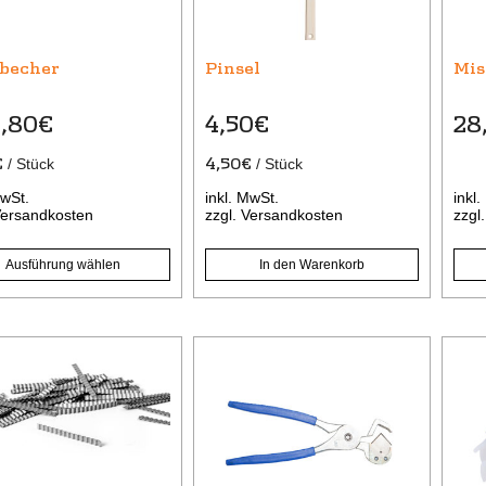
nen
becher
Pinsel
Mis
n
,80
€
4,50
€
28
tseite
€
4,50
€
/
Stück
/
Stück
lt
MwSt.
inkl. MwSt.
inkl
n
ersandkosten
zzgl.
Versandkosten
zzgl
Ausführung wählen
In den Warenkorb
s
Dies
kt
Prod
weis
re
meh
ten
Vari
auf.