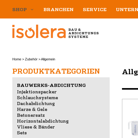
Zum
SHOP
BRANCHEN
SERVICE
UNTER
Inhalt
springen
Home
>
Zubehör
>
Allgemein
PRODUKTKATEGORIEN
All
BAUWERKS-ABDICHTUNG
Injektionspacker
Schlauchsysteme
Dachabdichtung
Diese
Harze & Gele
Produ
Betonersatz
weist
Horizontalabdichtung
Vliese & Bänder
mehre
Sets
Varian