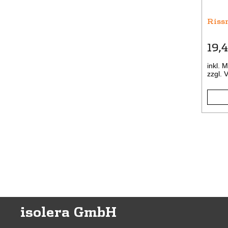
Riss
19,
inkl. 
zzgl.
V
isolera GmbH