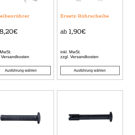
Die
onen
Optionen
eibenrührer
Ersatz-Rührscheibe
nen
können
auf
8,20
€
1,90
€
ab
der
uktseite
Produktseite
hlt
gewählt
. MwSt.
inkl. MwSt.
den
werden
.
Versandkosten
zzgl.
Versandkosten
Ausführung wählen
Ausführung wählen
es
ukt
t
rere
anten