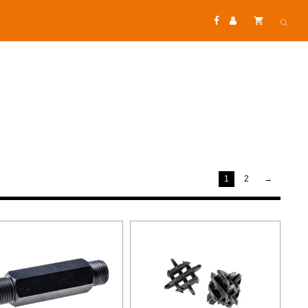
1
2
→