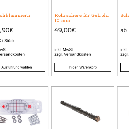
Die
nen
Opti
ichklammern
Rohrschere für Gelrohr
Sch
n
kön
10 mm
auf
,90
€
49,00
€
ab
der
tseite
Prod
€
/
Stück
lt
gewä
MwSt.
inkl. MwSt.
inkl
n
wer
ersandkosten
zzgl.
Versandkosten
zzgl
Ausführung wählen
In den Warenkorb
Dieses
Dies
Produkt
Prod
weist
weis
mehrere
meh
Varianten
Vari
auf.
auf.