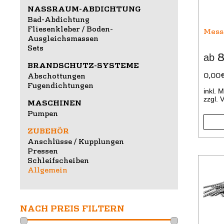
auf.
NASSRAUM-ABDICHTUNG
Die
Bad-Abdichtung
Optio
Fliesenkleber / Boden-
Mess
könne
Ausgleichsmassen
Sets
auf
8
ab
der
BRANDSCHUTZ-SYSTEME
Produk
0,00
Abschottungen
gewäh
Fugendichtungen
inkl. 
werde
zzgl.
V
MASCHINEN
Pumpen
ZUBEHÖR
Anschlüsse / Kupplungen
Pressen
Schleifscheiben
Diese
Allgemein
Produ
weist
mehre
NACH PREIS FILTERN
Varian
auf.