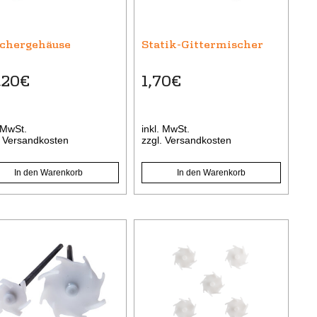
chergehäuse
Statik-Gittermischer
,20
€
1,70
€
. MwSt.
inkl. MwSt.
.
Versandkosten
zzgl.
Versandkosten
In den Warenkorb
In den Warenkorb
es
Dieses
ukt
Produkt
t
weist
rere
mehrere
anten
Varianten
auf.