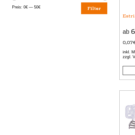
Die
Min.
Max.
Preis:
0€
—
50€
Filter
Optio
Estr
Preis
Preis
könne
auf
6
ab
der
Produk
0,07
gewäh
inkl. 
werde
zzgl.
V