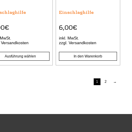
onen
schlaghilfe
Einschlaghilfe
nen
00
€
6,00
€
uktseite
. MwSt.
inkl. MwSt.
hlt
.
Versandkosten
zzgl.
Versandkosten
den
Ausführung wählen
In den Warenkorb
1
2
→