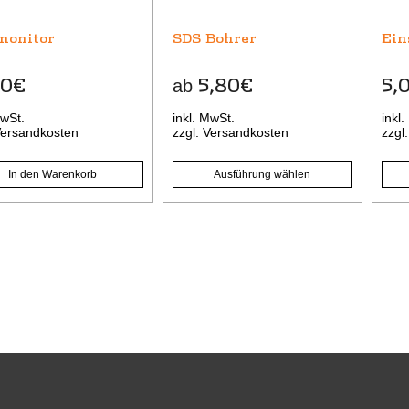
Die
Die
Optionen
Opti
monitor
SDS Bohrer
Ein
können
kön
auf
auf
40
€
5,80
€
5,
ab
der
der
Produktseite
Prod
MwSt.
inkl. MwSt.
inkl
gewählt
gewä
ersandkosten
zzgl.
Versandkosten
zzgl
werden
wer
In den Warenkorb
Ausführung wählen