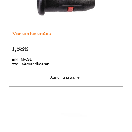
können
auf
der
Produktseite
gewählt
Verschlussstück
werden
1,58
€
inkl. MwSt.
zzgl.
Versandkosten
Ausführung wählen
Dieses
Produkt
weist
mehrere
Varianten