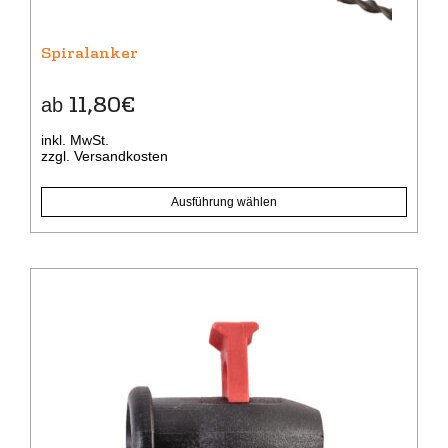
der
Produktseite
gewählt
Spiralanker
werden
11,80
€
ab
inkl. MwSt.
zzgl.
Versandkosten
Ausführung wählen
Dieses
Produkt
weist
mehrere
Varianten
auf.
Die
Optionen