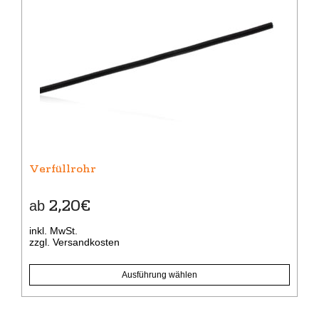
weist
mehrere
Varianten
auf.
Die
Optionen
können
auf
der
Produktseite
gewählt
Verfüllrohr
werden
2,20
€
ab
inkl. MwSt.
zzgl.
Versandkosten
Ausführung wählen