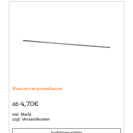
Dieses
Produkt
weist
mehrere
Varianten
auf.
Die
Optionen
können
auf
der
Produktseite
gewählt
Rammverpresslanze
werden
4,70
€
ab
inkl. MwSt.
zzgl.
Versandkosten
Ausführung wählen