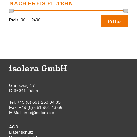
NACH PREIS FILTERN
Min.
Max.
Preis:
0€
—
240€
Filter
Preis
Preis
isolera GmbH
Gamsweg 17
D-36041 Fulda
Tel:
+49 (0) 661 250 94 83
Fax: +49 (0) 661 901 43 66
E-Mail:
info@isolera.de
AGB
Datenschutz