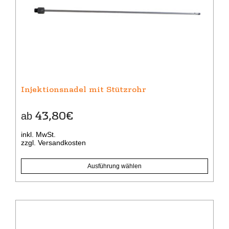
auf.
Die
Optionen
können
auf
der
Produktseite
gewählt
Injektionsnadel mit Stützrohr
werden
43,80
€
ab
inkl. MwSt.
zzgl.
Versandkosten
Ausführung wählen
Dieses
Produkt