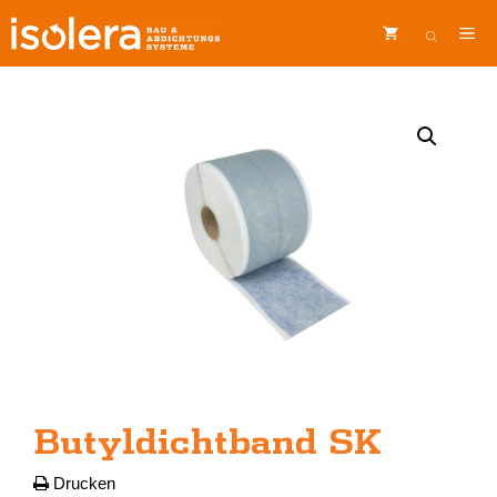
Zum
ME
Inhalt
springen
Butyldichtband SK
Drucken