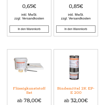
0,65
€
0,85
€
inkl. MwSt.
inkl. MwSt.
zzgl.
Versandkosten
zzgl.
Versandkosten
In den Warenkorb
In den Warenkorb
Dieses
Dieses
Produkt
Produkt
weist
weist
mehrere
mehrere
Varianten
Varianten
auf.
auf.
Die
Die
Flüssigkunststoff
Bindemittel 2K EP-
Optionen
Optionen
Set
E 200
können
können
78,00
€
32,00
€
ab
ab
auf
auf