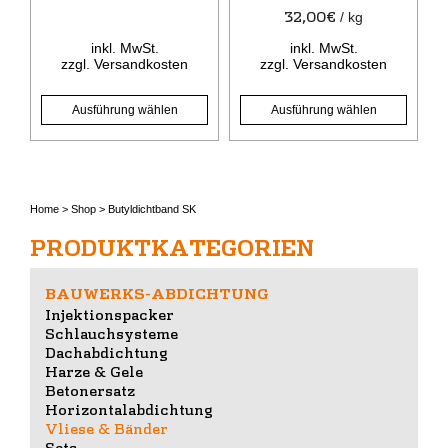
der
der
32,00
€
/
kg
Produktseite
Produktseite
inkl. MwSt.
inkl. MwSt.
gewählt
gewählt
zzgl.
Versandkosten
zzgl.
Versandkosten
werden
werden
Ausführung wählen
Ausführung wählen
Home
>
Shop
>
Butyldichtband SK
PRODUKTKATEGORIEN
BAUWERKS-ABDICHTUNG
Injektionspacker
Schlauchsysteme
Dachabdichtung
Harze & Gele
Betonersatz
Horizontalabdichtung
Vliese & Bänder
Sets