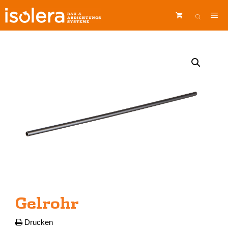
Zum
ME
Inhalt
springen
Gelrohr
Drucken