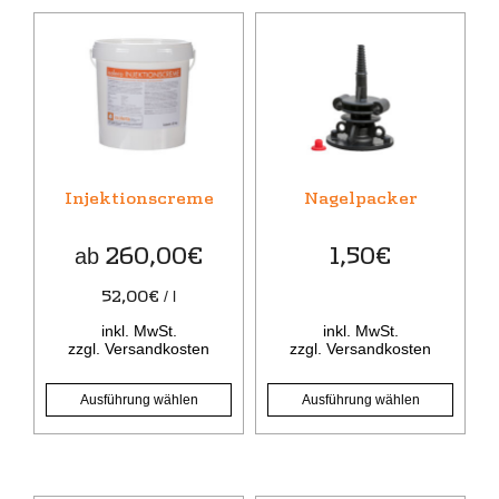
Dieses
Dieses
Produkt
Produkt
weist
weist
mehrere
mehrere
Varianten
Varianten
auf.
auf.
Die
Die
Injektionscreme
Nagelpacker
Optionen
Optionen
können
können
260,00
€
1,50
€
ab
auf
auf
der
der
52,00
€
/
l
Produktseite
Produktseite
inkl. MwSt.
inkl. MwSt.
gewählt
gewählt
zzgl.
Versandkosten
zzgl.
Versandkosten
werden
werden
Ausführung wählen
Ausführung wählen