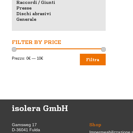
Raccordi / Giunti
Presse
Dischi abrasivi
Generale
FILTER BY PRICE
Prezzo
Prezzo
Prezzo:
0€
—
10€
Filtra
Min
Max
isolera GmbH
Shop
Gamsweg 17
D-36041 Fulda
Impermeabilizzazione s