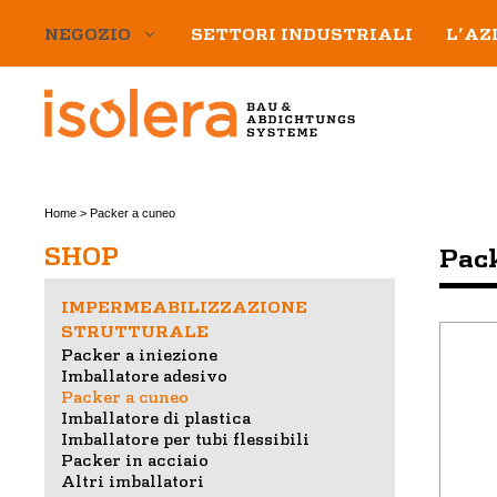
Vai
NEGOZIO
SETTORI INDUSTRIALI
L’AZ
al
contenuto
Home
>
Packer a cuneo
SHOP
Pac
IMPERMEABILIZZAZIONE
STRUTTURALE
Packer a iniezione
Imballatore adesivo
Packer a cuneo
Imballatore di plastica
Imballatore per tubi flessibili
Packer in acciaio
Altri imballatori