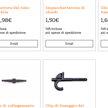
no
possono
ettore del tubo
Impacchettatrice di
Chi
e
essere
ibile
chiodi
fis
scelte
,98
€
1,50
€
1,
nella
a
pagina
clusa
IVA inclusa
IVA 
del
ese di spedizione
più
spese di spedizione
più
s
to
prodotto
Scegli
Scegli
o
to
i.
i
no
o di collegamento
Clip di fissaggio del