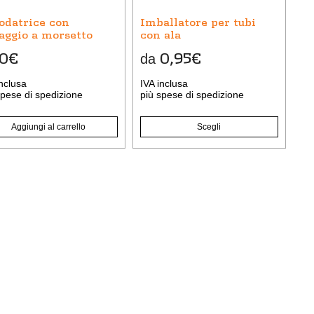
possono
odatrice con
Imballatore per tubi
essere
saggio a morsetto
con ala
scelte
60
€
0,95
€
da
nella
pagina
inclusa
IVA inclusa
del
pese di spedizione
più
spese di spedizione
prodotto
Aggiungi al carrello
Scegli