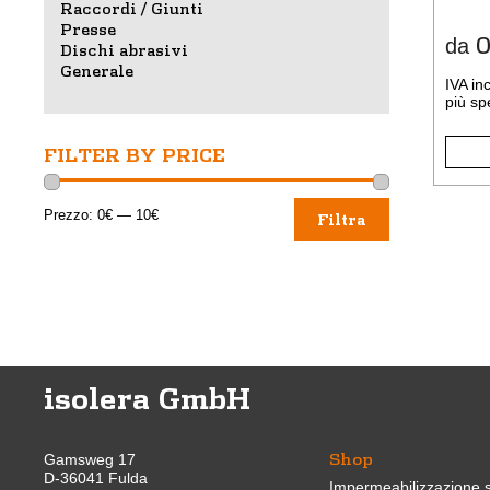
esser
Raccordi / Giunti
scelte
Presse
0
da
Dischi abrasivi
nella
Generale
pagin
IVA in
del
più
sp
prodot
FILTER BY PRICE
Prezzo
Prezzo
Prezzo:
0€
—
10€
Filtra
Min
Max
isolera GmbH
Shop
Gamsweg 17
D-36041 Fulda
Impermeabilizzazione s