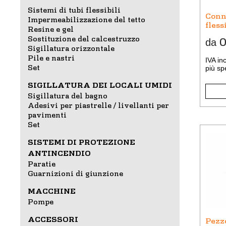
Sistemi di tubi flessibili
posso
Conn
Impermeabilizzazione del tetto
esser
fless
Resine e gel
scelte
Sostituzione del calcestruzzo
0
da
nella
Sigillatura orizzontale
pagin
Pile e nastri
IVA in
del
Set
più
sp
prodot
SIGILLATURA DEI LOCALI UMIDI
Sigillatura del bagno
Adesivi per piastrelle / livellanti per
pavimenti
Set
Quest
SISTEMI DI PROTEZIONE
prodot
ANTINCENDIO
ha
Paratie
più
Guarnizioni di giunzione
variant
MACCHINE
Le
Pompe
opzion
posso
ACCESSORI
Pezz