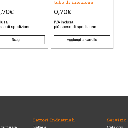
e
tubo di iniezione
,70
€
0,70
€
a
clusa
IVA inclusa
ese di spedizione
più
spese di spedizione
to
Scegli
Aggiungi al carrello
Settori Industriali
Servizio
trutturale
Gallerie
Catalogo