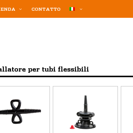
IENDA
CONTATTO
llatore per tubi flessibili
o
Questo
to
prodotto
ha
più
i.
varianti.
Le
i
opzioni