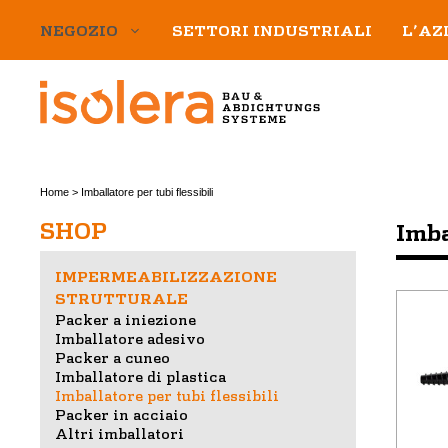
Vai
NEGOZIO
SETTORI INDUSTRIALI
L’AZ
al
contenuto
Home
>
Imballatore per tubi flessibili
SHOP
Imba
IMPERMEABILIZZAZIONE
STRUTTURALE
Quest
Packer a iniezione
Imballatore adesivo
prodot
Packer a cuneo
ha
Imballatore di plastica
più
Imballatore per tubi flessibili
variant
Packer in acciaio
Le
Altri imballatori
opzion