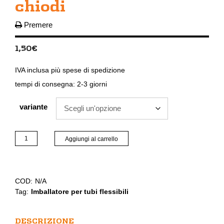
chiodi
Premere
1,50
€
IVA inclusa
più
spese di spedizione
tempi di consegna:
2-3 giorni
variante
Impacchettatrice
Aggiungi al carrello
di
chiodi
quantità
COD:
N/A
Tag:
Imballatore per tubi flessibili
DESCRIZIONE