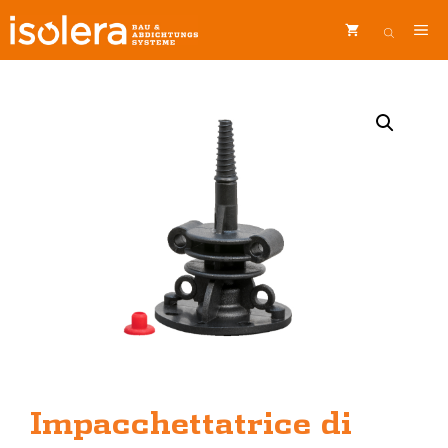
Vai
ME
al
contenuto
Impacchettatrice di