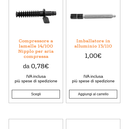
prodotto
ha
più
varianti.
Le
opzioni
Compressore a
Imballatore in
possono
lamelle 14/100
alluminio 13/110
Nipplo per aria
essere
1,00
€
compressa
scelte
nella
0,78
€
da
pagina
del
IVA inclusa
IVA inclusa
più
spese di spedizione
più
spese di spedizione
prodotto
Scegli
Aggiungi al carrello