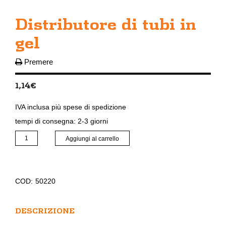
Distributore di tubi in
gel
Premere
1,14
€
IVA inclusa
più
spese di spedizione
tempi di consegna:
2-3 giorni
Distributore
Aggiungi al carrello
di
tubi
in
gel
COD:
50220
quantità
DESCRIZIONE