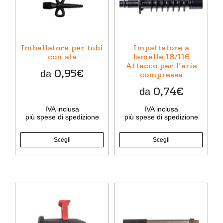
più
più
varianti.
varianti.
Le
Le
opzioni
opzioni
Imballatore per tubi
Impattatore a
possono
possono
con ala
lamelle 18/116
Attacco per l’aria
essere
essere
0,95
€
da
compressa
scelte
scelte
nella
nella
0,74
€
da
pagina
pagina
del
del
IVA inclusa
IVA inclusa
più
spese di spedizione
più
spese di spedizione
prodotto
prodotto
Scegli
Scegli
Questo
prodotto
ha