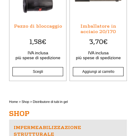
più
varianti.
Le
opzioni
Pezzo di bloccaggio
Imballatore in
possono
acciaio 20/170
essere
1,58
€
3,70
€
scelte
nella
IVA inclusa
IVA inclusa
pagina
più
spese di spedizione
più
spese di spedizione
del
prodotto
Scegli
Aggiungi al carrello
Home
>
Shop
>
Distributore di tubi in gel
SHOP
IMPERMEABILIZZAZIONE
STRUTTURALE