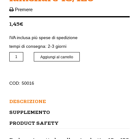
Premere
1,45
€
IVA inclusa
più
spese di spedizione
tempi di consegna:
2-3 giorni
Packer
Aggiungi al carrello
a
impatto
lamellare
18/120
COD:
50016
quantità
DESCRIZIONE
SUPPLEMENTO
PRODUCT SAFETY