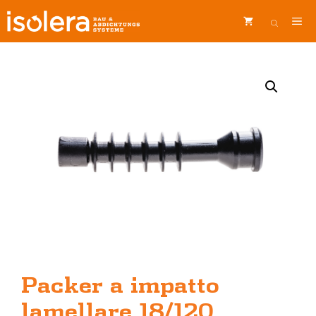
Vai
ME
al
contenuto
Packer a impatto
lamellare 18/120