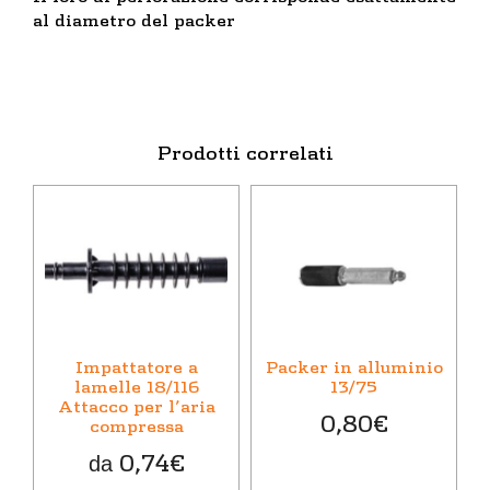
al diametro del packer
Prodotti correlati
Questo
prodotto
ha
più
varianti.
Le
opzioni
Impattatore a
Packer in alluminio
possono
lamelle 18/116
13/75
Attacco per l’aria
essere
0,80
€
compressa
scelte
nella
0,74
€
da
pagina