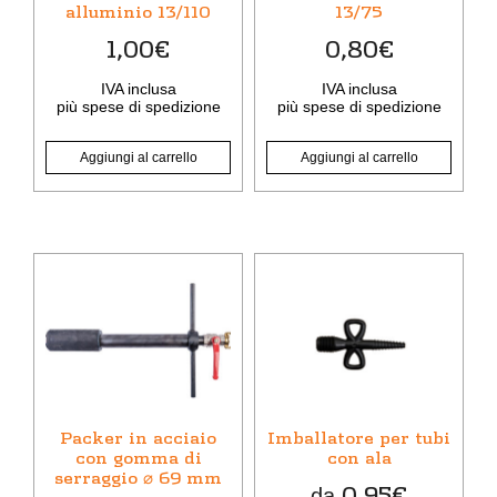
alluminio 13/110
13/75
1,00
€
0,80
€
IVA inclusa
IVA inclusa
più
spese di spedizione
più
spese di spedizione
Aggiungi al carrello
Aggiungi al carrello
Questo
Questo
prodotto
prodotto
ha
ha
più
più
varianti.
varianti.
Le
Le
opzioni
opzioni
Packer in acciaio
Imballatore per tubi
possono
possono
con gomma di
con ala
serraggio ⌀ 69 mm
essere
essere
0,95
€
da