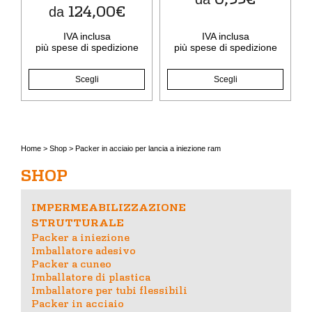
scelte
scelte
124,00
€
da
nella
nella
pagina
pagina
IVA inclusa
IVA inclusa
del
del
più
spese di spedizione
più
spese di spedizione
prodotto
prodotto
Scegli
Scegli
Home
>
Shop
>
Packer in acciaio per lancia a iniezione ram
SHOP
IMPERMEABILIZZAZIONE
STRUTTURALE
Packer a iniezione
Imballatore adesivo
Packer a cuneo
Imballatore di plastica
Imballatore per tubi flessibili
Packer in acciaio