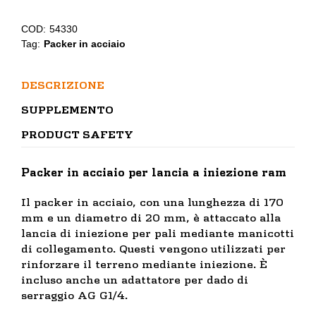
per
lancia
COD:
54330
a
Tag:
Packer in acciaio
iniezione
ram
DESCRIZIONE
quantità
SUPPLEMENTO
PRODUCT SAFETY
Packer in acciaio per lancia a iniezione ram
Il packer in acciaio, con una lunghezza di 170
mm e un diametro di 20 mm, è attaccato alla
lancia di iniezione per pali mediante manicotti
di collegamento. Questi vengono utilizzati per
rinforzare il terreno mediante iniezione. È
incluso anche un adattatore per dado di
serraggio AG G1/4.