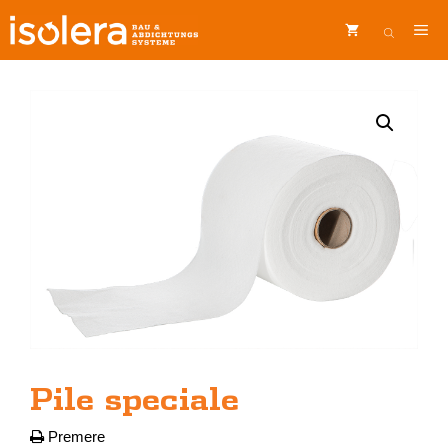
Vai
ME
al
contenuto
Pile speciale
Premere