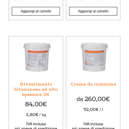
Aggiungi al carrello
Aggiungi al carrello
Questo
prodotto
ha
più
varianti.
Le
opzioni
Rivestimento
Crema da iniezione
possono
bituminoso ad alto
spessore 2K
essere
260,00
€
da
scelte
84,00
€
nella
52,00
€
/
l
pagina
2,80
€
/
kg
del
IVA inclusa
IVA inclusa
prodotto
più
spese di spedizione
più
spese di spedizione