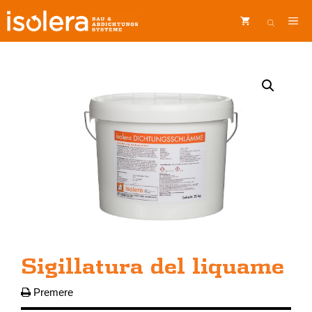
Vai
ME
al
contenuto
Sigillatura del liquame
Premere