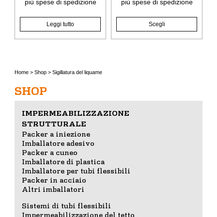
più
spese di spedizione
più
spese di spedizione
prodotto
Leggi tutto
Scegli
Home
>
Shop
>
Sigillatura del liquame
SHOP
IMPERMEABILIZZAZIONE
STRUTTURALE
Packer a iniezione
Imballatore adesivo
Packer a cuneo
Imballatore di plastica
Imballatore per tubi flessibili
Packer in acciaio
Altri imballatori
Sistemi di tubi flessibili
Impermeabilizzazione del tetto