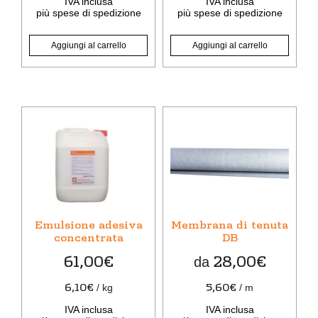
IVA inclusa
IVA inclusa
più
spese di spedizione
più
spese di spedizione
Aggiungi al carrello
Aggiungi al carrello
Questo
prodotto
ha
più
varianti.
Le
opzioni
Emulsione adesiva
Membrana di tenuta
possono
concentrata
DB
essere
61,00
€
28,00
€
da
scelte
nella
6,10
€
5,60
€
/
kg
/
m
pagina
IVA inclusa
IVA inclusa
del