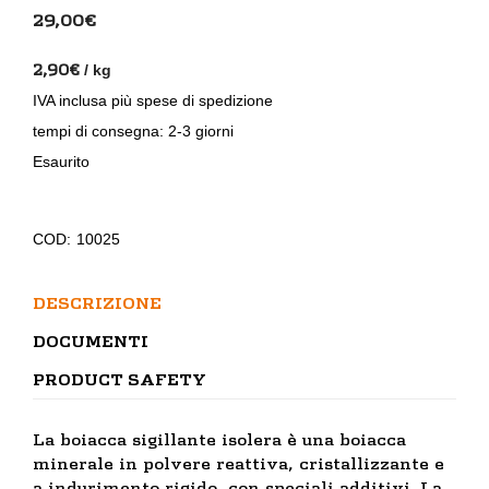
29,00
€
2,90
€
/
kg
IVA inclusa
più
spese di spedizione
tempi di consegna:
2-3 giorni
Esaurito
COD:
10025
DESCRIZIONE
DOCUMENTI
PRODUCT SAFETY
La boiacca sigillante isolera è una boiacca
minerale in polvere reattiva, cristallizzante e
a indurimento rigido, con speciali additivi. La