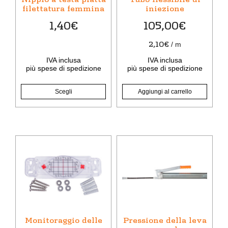
possono
filettatura femmina
iniezione
essere
1,40
€
105,00
€
scelte
nella
2,10
€
/
m
pagina
IVA inclusa
IVA inclusa
del
più
spese di spedizione
più
spese di spedizione
prodotto
Scegli
Aggiungi al carrello
Questo
prodotto
ha
più
varianti.
Le
opzioni
Monitoraggio delle
Pressione della leva
possono