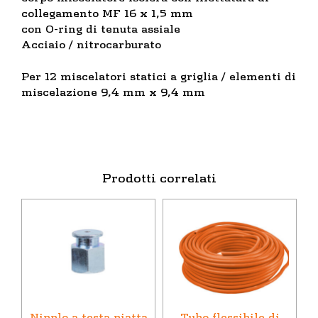
collegamento MF 16 x 1,5 mm
con O-ring di tenuta assiale
Acciaio / nitrocarburato
Per 12 miscelatori statici a griglia / elementi di
miscelazione 9,4 mm x 9,4 mm
Prodotti correlati
Questo
prodotto
ha
più
varianti.
Le
opzioni
Nipplo a testa piatta
Tubo flessibile di