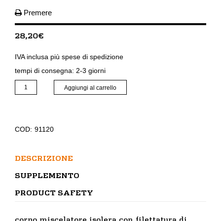
Premere
28,20
€
IVA inclusa
più
spese di spedizione
tempi di consegna:
2-3 giorni
Alloggiamento
Aggiungi al carrello
del
miscelatore
quantità
COD:
91120
DESCRIZIONE
SUPPLEMENTO
PRODUCT SAFETY
corpo miscelatore isolera con filettatura di