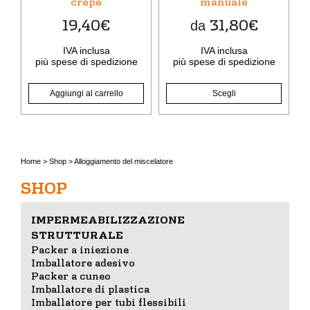
crepe
manuale
essere
19,40
€
31,80
€
da
scelte
nella
IVA inclusa
IVA inclusa
pagina
più
spese di spedizione
più
spese di spedizione
del
prodotto
Aggiungi al carrello
Scegli
Home
>
Shop
>
Alloggiamento del miscelatore
SHOP
IMPERMEABILIZZAZIONE
STRUTTURALE
Packer a iniezione
Imballatore adesivo
Packer a cuneo
Imballatore di plastica
Imballatore per tubi flessibili