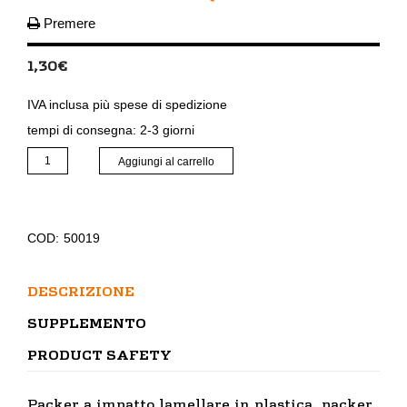
Premere
1,30
€
IVA inclusa
più
spese di spedizione
tempi di consegna:
2-3 giorni
Packer
Aggiungi al carrello
a
impatto
lamellare
14/100
COD:
50019
quantità
DESCRIZIONE
SUPPLEMENTO
PRODUCT SAFETY
Packer a impatto lamellare in plastica, packer