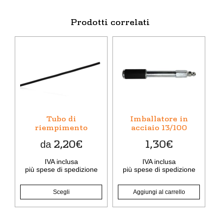
Prodotti correlati
Questo
prodotto
ha
più
varianti.
Le
opzioni
Tubo di
Imballatore in
possono
riempimento
acciaio 13/100
essere
2,20
€
1,30
€
da
scelte
nella
IVA inclusa
IVA inclusa
pagina
più
spese di spedizione
più
spese di spedizione
del
prodotto
Scegli
Aggiungi al carrello