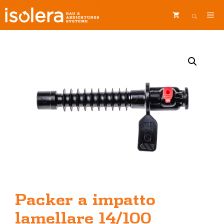
Vai
ME
al
contenuto
Packer a impatto
lamellare 14/100